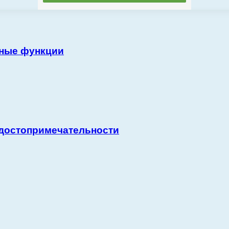
вные функции
 достопримечательности