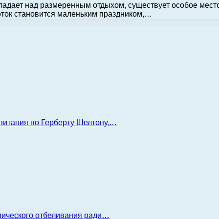
ладает над размеренным отдыхом, существует особое место,
оток становится маленьким праздником,…
 питания по Герберту Шелтону,…
имического отбеливания ради…