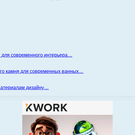
я для современного интерьера…
ого камня для современных ванных…
 материалам дизайну…