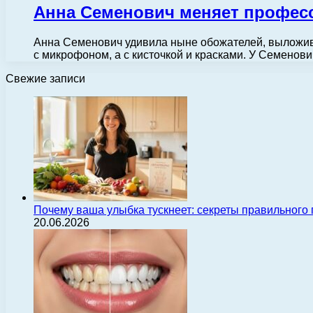
Анна Семенович меняет профес
Анна Семенович удивила ныне обожателей, выложив 
с микрофоном, а с кисточкой и красками. У Семено
Свежие записи
Почему ваша улыбка тускнеет: секреты правильного
20.06.2026