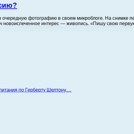
сию?
очередную фотографию в своем микроблоге. На снимке пев
вич новоиспеченное интерес — живопись. «Пишу свою перву
 питания по Герберту Шелтону,…